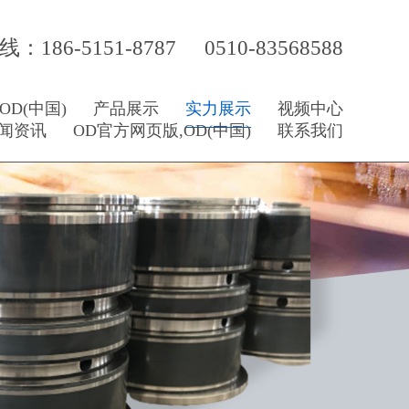
：186-5151-8787
0510-83568588
OD(中国)
产品展示
实力展示
视频中心
闻资讯
OD官方网页版,OD(中国)
联系我们