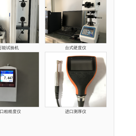
万能试验机
台式硬度仪
口粗糙度仪
进口测厚仪