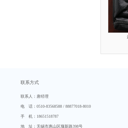
联系方式
联系人：唐经理
电 话：0510-83568588 / 88877018-8010
手
机：18651518787
地
址：无锡市惠山区堰新路398号