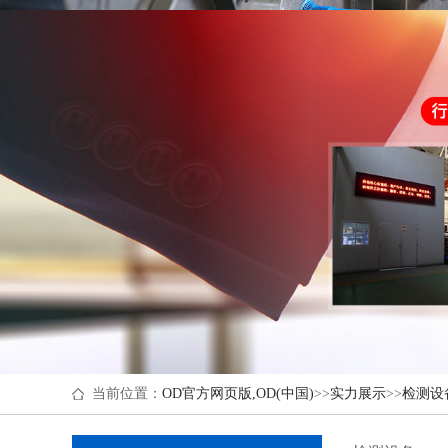
当前位置：
OD官方网页版,OD(中国)
>>
实力展示
>>
检测设