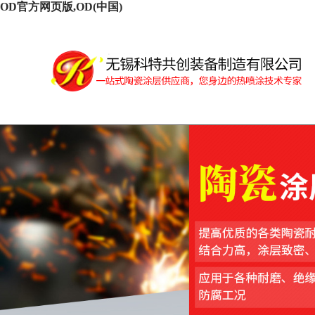
OD官方网页版,OD(中国)