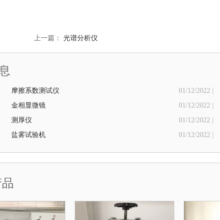
上一篇：
光谱分析仪
息
摩擦系数测试仪
01/12/2022 |
金相显微镜
01/12/2022 |
测厚仪
01/12/2022 |
盐雾试验机
01/12/2022 |
产品