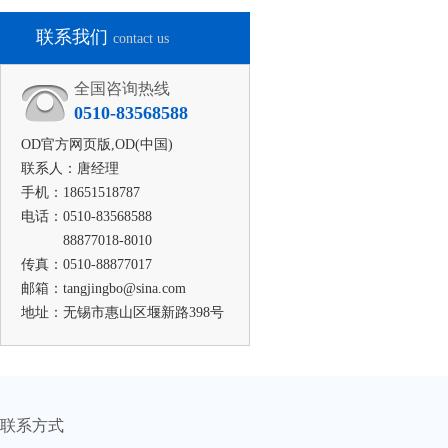
联系我们
contact us
全国咨询热线
0510-83568588
OD官方网页版,OD(中国)
联系人：唐经理
手机：18651518787
电话：0510-83568588
88877018-8010
传真：0510-88877017
邮箱：tangjingbo@sina.com
地址：无锡市惠山区堰新路398号
联系方式