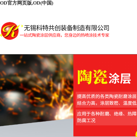
OD官方网页版,OD(中国)