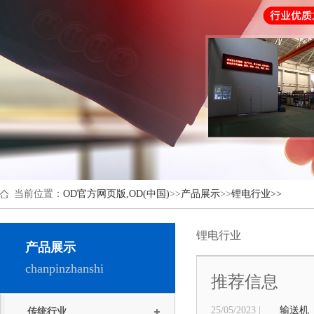
当前位置：
OD官方网页版,OD(中国)
>>
产品展示
>>
锂电行业
>>
锂电行业
产品展示
chanpinzhanshi
推荐信息
25/05/2023 |
输送机
传统行业