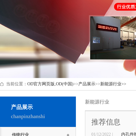
当前位置：
OD官方网页版,OD(中国)
>>
产品展示
>>
新能源行业
>>
新能源行业
产品展示
chanpinzhanshi
推荐信息
01/12/2022 |
内孔件
传统行业