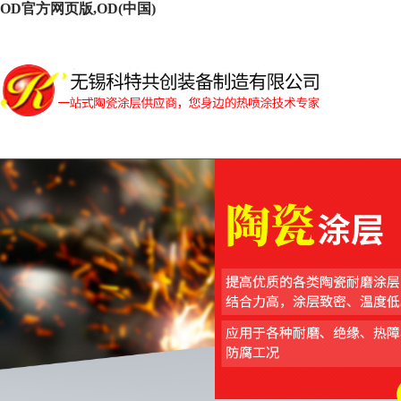
OD官方网页版,OD(中国)