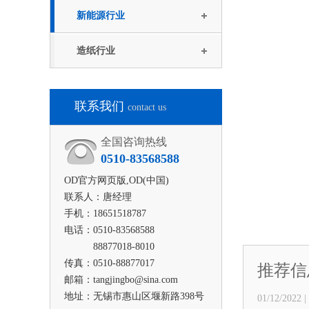
新能源行业
造纸行业
联系我们
contact us
全国咨询热线
0510-83568588
OD官方网页版,OD(中国)
联系人：唐经理
手机：18651518787
电话：0510-83568588
88877018-8010
传真：0510-88877017
推荐信
邮箱：tangjingbo@sina.com
地址：无锡市惠山区堰新路398号
01/12/2022 |