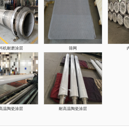
料机耐磨涂层
筛网
高温陶瓷涂层
耐高温陶瓷涂层