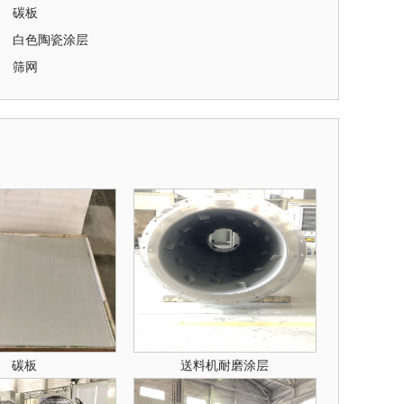
碳板
白色陶瓷涂层
筛网
碳板
送料机耐磨涂层