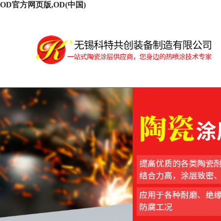
OD官方网页版,OD(中国)