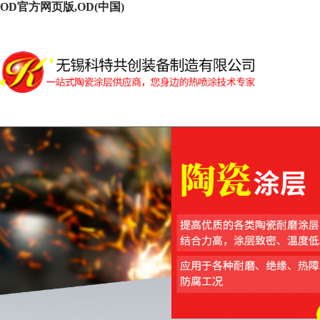
OD官方网页版,OD(中国)