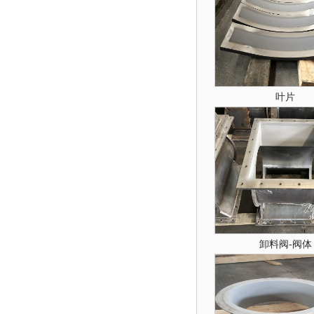
叶片
卸料阀-阀体