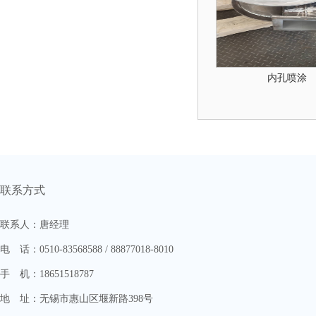
内孔喷涂
联系方式
联系人：唐经理
电 话：0510-83568588 / 88877018-8010
手
机：18651518787
地
址：无锡市惠山区堰新路398号