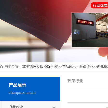
当前位置：
OD官方网页版,OD(中国)
>>
产品展示
>>
环保行业
>>
内孔喷
环保行业
产品展示
chanpinzhanshi
传统行业