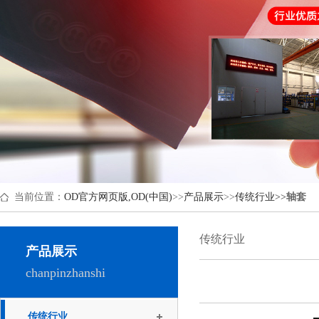
当前位置：
OD官方网页版,OD(中国)
>>
产品展示
>>
传统行业
>>
轴套
传统行业
产品展示
chanpinzhanshi
传统行业