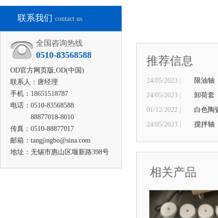
联系我们
contact us
全国咨询热线
0510-83568588
推荐信息
OD官方网页版,OD(中国)
24/05/2023 |
限油轴
联系人：唐经理
手机：18651518787
24/05/2023 |
卸荷套
电话：0510-83568588
01/12/2022 |
白色陶
88877018-8010
24/05/2023 |
搅拌轴
传真：0510-88877017
邮箱：tangjingbo@sina.com
地址：无锡市惠山区堰新路398号
相关产品