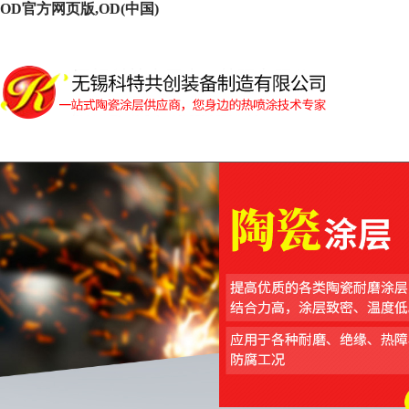
OD官方网页版,OD(中国)