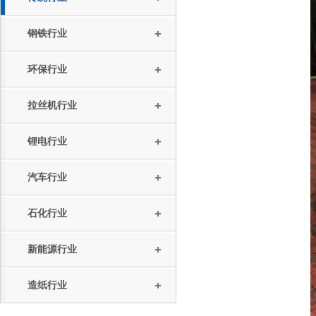
钢铁行业
环保行业
拉丝机行业
锂电行业
汽车行业
石化行业
新能源行业
造纸行业