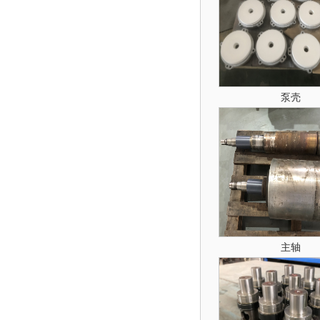
泵壳
主轴