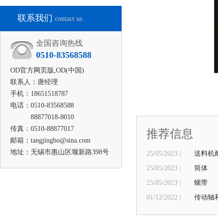
联系我们
contact us
全国咨询热线
0510-83568588
OD官方网页版,OD(中国)
联系人：唐经理
手机：18651518787
电话：0510-83568588
88877018-8010
传真：0510-88877017
推荐信息
邮箱：tangjingbo@sina.com
地址：无锡市惠山区堰新路398号
25/05/2023 |
送料机
25/05/2023 |
筒体
25/05/2023 |
螺带
01/12/2022 |
传动轴