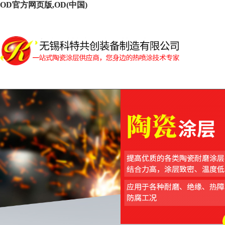
OD官方网页版,OD(中国)