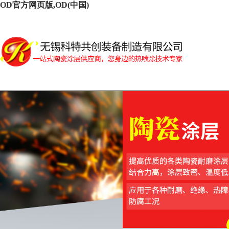
OD官方网页版,OD(中国)