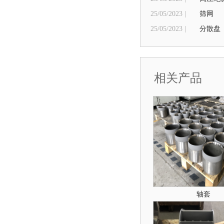
25/05/2023 |
筛网
25/05/2023 |
分散盘
相关产品
轴套