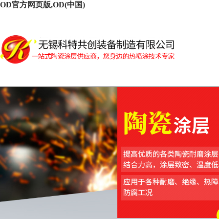
OD官方网页版,OD(中国)