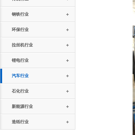
钢铁行业
环保行业
拉丝机行业
锂电行业
汽车行业
石化行业
新能源行业
造纸行业