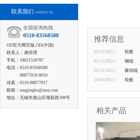
联系我们
contact us
全国咨询热线
0510-83568588
推荐信息
OD官方网页版,OD(中国)
01/12/2022 |
轮毂
联系人：唐经理
手机：18651518787
01/12/2022 |
钢辊
电话：0510-83568588
01/12/2022 |
驱动辊
88877018-8010
24/05/2023 |
轮毂
传真：0510-88877017
邮箱：tangjingbo@sina.com
地址：无锡市惠山区堰新路398号
相关产品