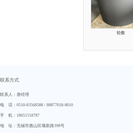
轮毂
联系方式
联系人：唐经理
电 话：0510-83568588 / 88877018-8010
手
机：18651518787
地
址：无锡市惠山区堰新路398号