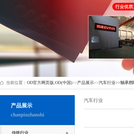
当前位置：
OD官方网页版,OD(中国)
>>
产品展示
>>
汽车行业
>>
轴承档
汽车行业
产品展示
chanpinzhanshi
传统行业