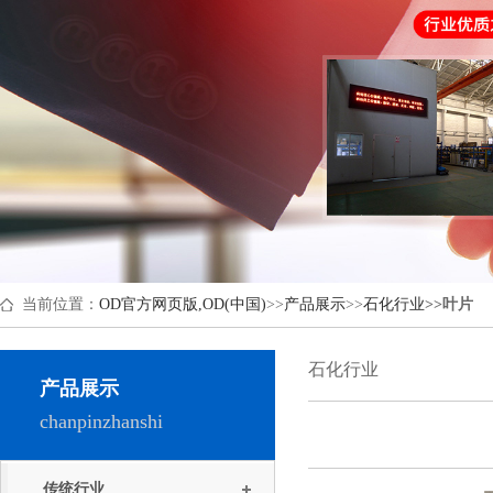
当前位置：
OD官方网页版,OD(中国)
>>
产品展示
>>
石化行业
>>
叶片
石化行业
产品展示
chanpinzhanshi
传统行业