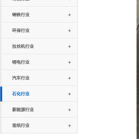
钢铁行业
环保行业
拉丝机行业
锂电行业
汽车行业
石化行业
新能源行业
造纸行业