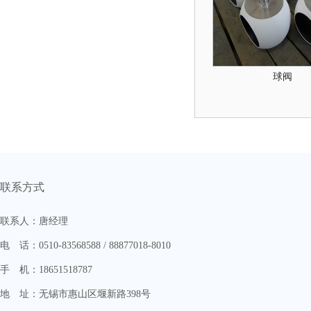
球阀
联系方式
联系人：唐经理
电 话：0510-83568588 / 88877018-8010
手
机：18651518787
地
址：无锡市惠山区堰新路398号