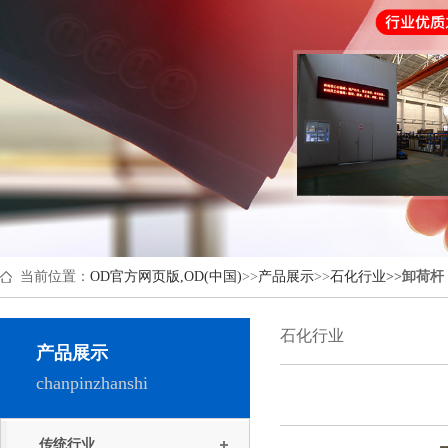
当前位置：
OD官方网页版,OD(中国)
>>
产品展示
>>
石化行业
>>
卸荷杆
石化行业
产品展示
chanpinzhanshi
传统行业