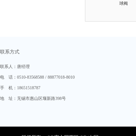
球阀
联系方式
联系人：唐经理
电 话：0510-83568588 / 88877018-8010
手
机：18651518787
地
址：无锡市惠山区堰新路398号