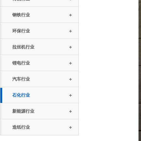
钢铁行业
环保行业
拉丝机行业
锂电行业
汽车行业
石化行业
新能源行业
造纸行业