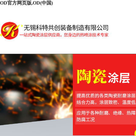
OD官方网页版,OD(中国)