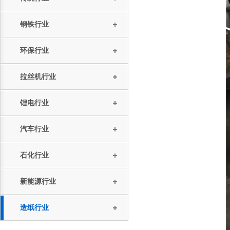
钢铁行业
环保行业
拉丝机行业
锂电行业
汽车行业
石化行业
新能源行业
造纸行业