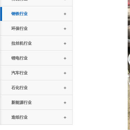
钢铁行业
环保行业
拉丝机行业
锂电行业
汽车行业
石化行业
新能源行业
造纸行业