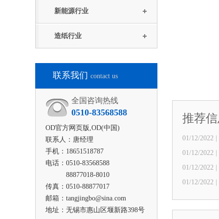
新能源行业
造纸行业
联系我们
contact us
全国咨询热线
0510-83568588
推荐信
OD官方网页版,OD(中国)
01/12/2022 |
联系人：唐经理
手机：18651518787
01/12/2022 |
电话：0510-83568588
01/12/2022 |
88877018-8010
01/12/2022 |
传真：0510-88877017
邮箱：tangjingbo@sina.com
地址：无锡市惠山区堰新路398号