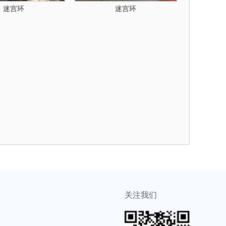
迷宫环
迷宫环
关注我们