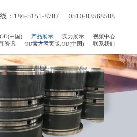
：186-5151-8787
0510-83568588
OD(中国)
产品展示
实力展示
视频中心
闻资讯
OD官方网页版,OD(中国)
联系我们