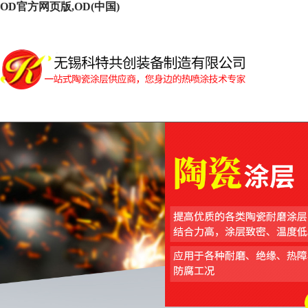
OD官方网页版,OD(中国)