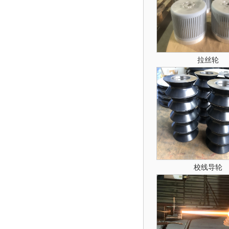
拉丝轮
校线导轮