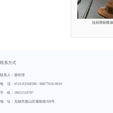
拉丝塔轮喷
联系方式
联系人：唐经理
电 话：0510-83568588 / 88877018-8010
手
机：18651518787
地
址：无锡市惠山区堰新路398号