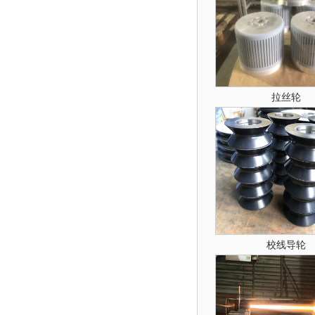
拉丝轮
校线导轮