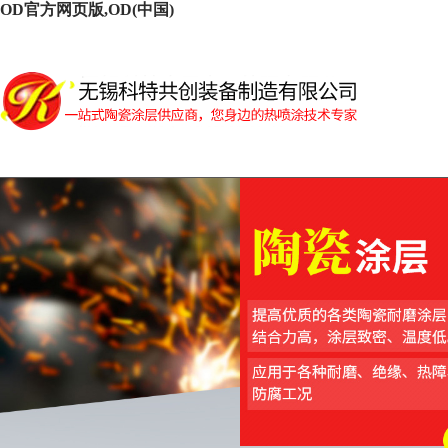
OD官方网页版,OD(中国)