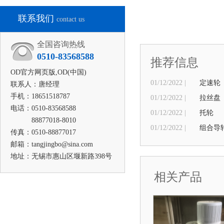
联系我们
contact us
全国咨询热线
0510-83568588
推荐信息
OD官方网页版,OD(中国)
01/12/2022 |
定速轮
联系人：唐经理
手机：18651518787
01/12/2022 |
拉丝盘
电话：0510-83568588
01/12/2022 |
托轮
88877018-8010
01/12/2022 |
组合导
传真：0510-88877017
邮箱：tangjingbo@sina.com
地址：无锡市惠山区堰新路398号
相关产品